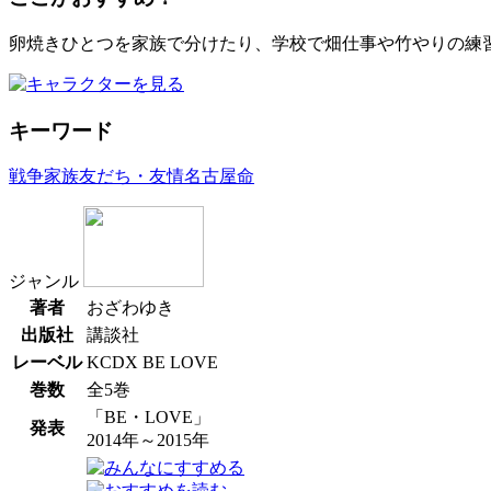
卵焼きひとつを家族で分けたり、学校で畑仕事や竹やりの練
キーワード
戦争
家族
友だち・友情
名古屋
命
ジャンル
著者
おざわゆき
出版社
講談社
レーベル
KCDX BE LOVE
巻数
全5巻
「BE・LOVE」
発表
2014年～2015年