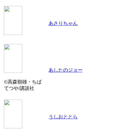
あさりちゃん
あしたのジョー
©高森朝雄・ちば
てつや/講談社
うしおととら