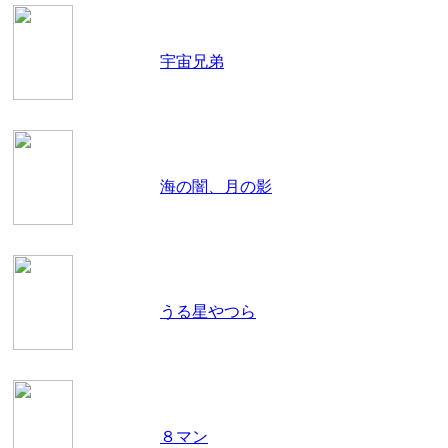
宇宙兄弟
海の闇、月の影
うる星やつら
８マン