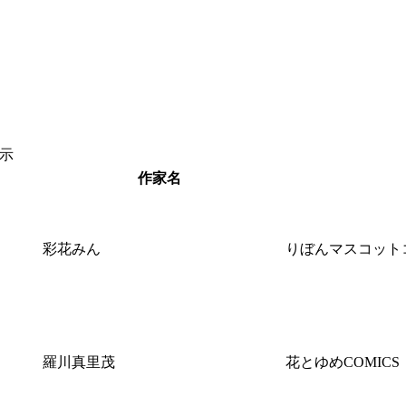
表示
作家名
彩花みん
りぼんマスコット
羅川真里茂
花とゆめCOMICS