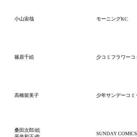
小山宙哉
モーニングKC
篠原千絵
少コミフラワーコ
高橋留美子
少年サンデーコミ
桑田次郎/絵
SUNDAY COMICS
平井和正/作