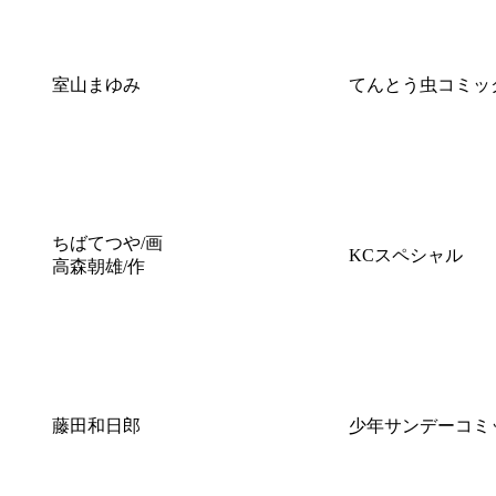
室山まゆみ
てんとう虫コミッ
ちばてつや/画
KCスペシャル
高森朝雄/作
藤田和日郎
少年サンデーコミ