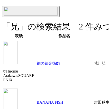
「兄」の検索結果 2 件みつ
表紙
作品名
鋼の錬金術師
荒川弘
©Hiromu
Arakawa/SQUARE
ENIX
BANANA FISH
吉田秋