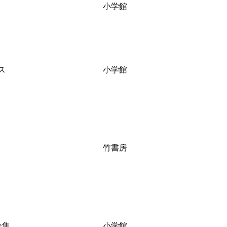
小学館
ス
小学館
竹書房
全集
小学館