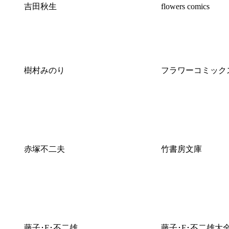
吉田秋生
flowers comics
樹村みのり
フラワーコミック
赤塚不二夫
竹書房文庫
藤子･F･不二雄
藤子･F･不二雄大