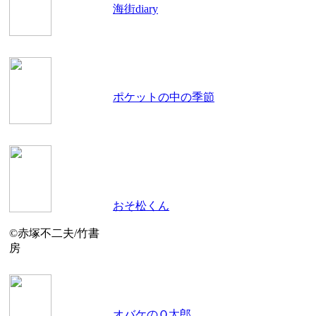
海街diary
ポケットの中の季節
おそ松くん
©赤塚不二夫/竹書
房
オバケのＱ太郎