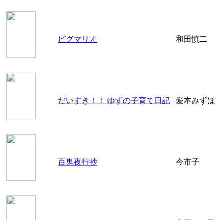
ピグマリオ
和田慎二
だいすき！！ ゆずの子育て日記
愛本みずほ
百鬼夜行抄
今市子