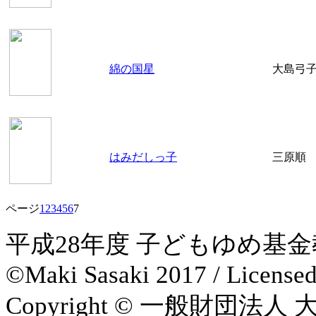
綿の国星
大島弓
はみだしっ子
三原順
ページ
1
2
3
4
5
6
7
平成28年度 子どもゆめ基
©Maki Sasaki 2017 / License
Copyright © 一般財団法